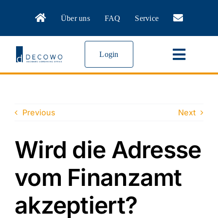
Zum
Über uns
FAQ
Service
Inhalt
springen
Login
Toggle
Navigat
Virtual Office
Previous
Next
Meeting Rooms
Wird die Adresse
Coworking
vom Finanzamt
News
akzeptiert?