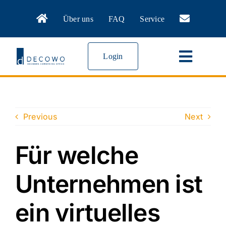
Zum
Über uns
FAQ
Service
Inhalt
springen
Login
Toggle
Navigat
Virtual Office
Previous
Next
Meeting Rooms
Für welche
Coworking
Unternehmen ist
News
ein virtuelles