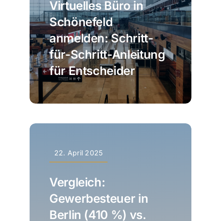
Virtuelles Büro in
Schönefeld
anmelden: Schritt-
für-Schritt-Anleitung
für Entscheider
22. April 2025
Vergleich:
Gewerbesteuer in
Berlin (410 %) vs.