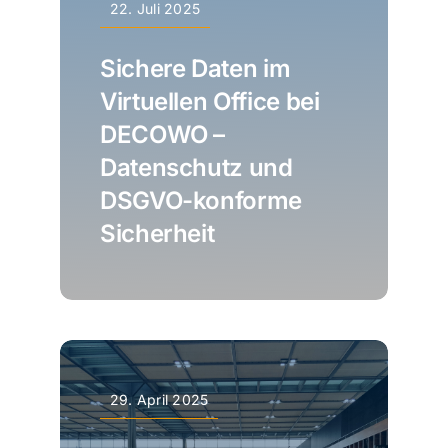
22. Juli 2025
Sichere Daten im
Virtuellen Office bei
DECOWO –
Datenschutz und
DSGVO-konforme
Sicherheit
29. April 2025