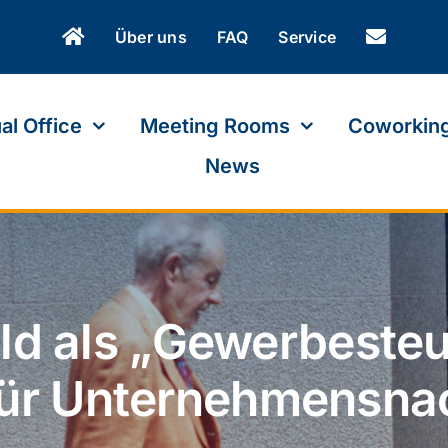
Über uns
FAQ
Service
ual Office
Meeting Rooms
Coworkin
News
ld als „Gewerbeste
für Unternehmensnac