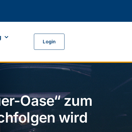
g
Login
uer-Oase“ zum
hfolgen wird