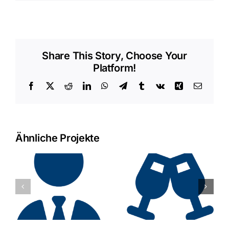
Share This Story, Choose Your
Platform!
Facebook
X
Reddit
LinkedIn
WhatsApp
Telegram
Tumblr
Vk
Xing
E-
Mail
Ähnliche Projekte
Feiern,
Meeting
Filmen,
direkt
Flexibel
Flughafen
bleiben